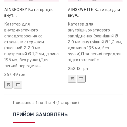
AINSEGREY Катетер для
AINSEWHITE Катетер для
внут...
вну�...
Катетер для
Катетер для
внутриматочного
внутрішньоматкового
оплодотворения со
запліднення (зовнішній Ø
стальным стержнем
2,0 мм, внутрішній Ø 1,2 мм,
(внешний Ø 2,0 мм,
довжина 195 мм, без
внутренний Ø 1,2 мм, длина
ручки)Для легкої передачі
195 мм, без ручки)Для
підготовленої с...
легкой передачи...
252.13 грн
367.49 грн
Показано з 1 по 4 із 4 (1 сторінок)
ПРИЙОМ ЗАМОВЛЕНЬ