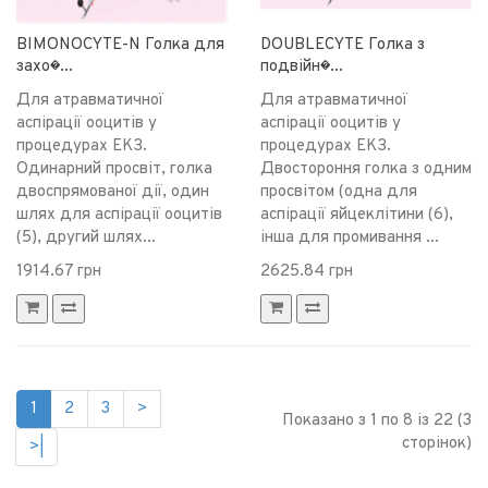
BIMONOCYTE-N Голка для
DOUBLECYTE Голка з
захо�...
подвійн�...
Для атравматичної
Для атравматичної
аспірації ооцитів у
аспірації ооцитів у
процедурах ЕКЗ.
процедурах ЕКЗ.
Одинарний просвіт, голка
Двостороння голка з одним
двоспрямованої дії, один
просвітом (одна для
шлях для аспірації ооцитів
аспірації яйцеклітини (6),
(5), другий шлях...
інша для промивання ...
1914.67 грн
2625.84 грн
1
2
3
>
Показано з 1 по 8 із 22 (3
сторінок)
>|