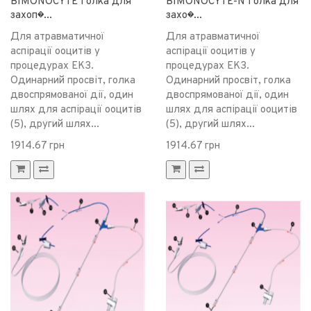
BIMONOCYTE Голка для
BIMONOCYTE-N Голка для
захоп�...
захо�...
Для атравматичної
Для атравматичної
аспірації ооцитів у
аспірації ооцитів у
процедурах ЕКЗ.
процедурах ЕКЗ.
Одинарний просвіт, голка
Одинарний просвіт, голка
двоспрямованої дії, один
двоспрямованої дії, один
шлях для аспірації ооцитів
шлях для аспірації ооцитів
(5), другий шлях...
(5), другий шлях...
1914.67 грн
1914.67 грн