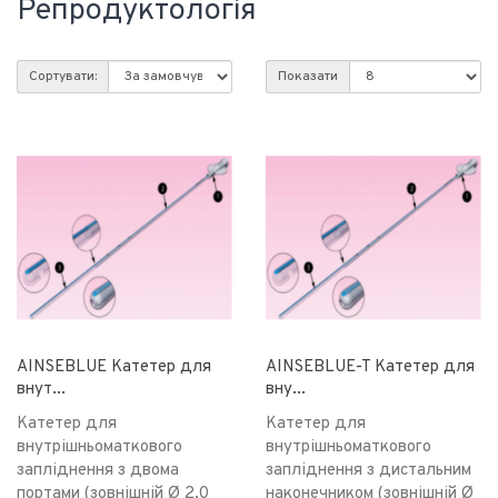
Репродуктологія
Сортувати:
Показати
AINSEBLUE Катетер для
AINSEBLUE-T Катетер для
внут...
вну...
Катетер для
Катетер для
внутрішньоматкового
внутрішньоматкового
запліднення з двома
запліднення з дистальним
портами (зовнішній Ø 2,0
наконечником (зовнішній Ø