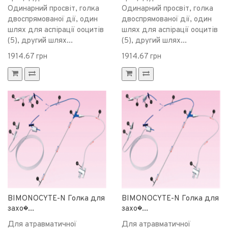
Одинарний просвіт, голка
Одинарний просвіт, голка
двоспрямованої дії, один
двоспрямованої дії, один
шлях для аспірації ооцитів
шлях для аспірації ооцитів
(5), другий шлях...
(5), другий шлях...
1914.67 грн
1914.67 грн
BIMONOCYTE-N Голка для
BIMONOCYTE-N Голка для
захо�...
захо�...
Для атравматичної
Для атравматичної