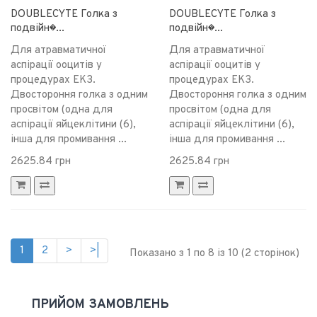
DOUBLECYTE Голка з
DOUBLECYTE Голка з
подвійн�...
подвійн�...
Для атравматичної
Для атравматичної
аспірації ооцитів у
аспірації ооцитів у
процедурах ЕКЗ.
процедурах ЕКЗ.
Двостороння голка з одним
Двостороння голка з одним
просвітом (одна для
просвітом (одна для
аспірації яйцеклітини (6),
аспірації яйцеклітини (6),
інша для промивання ...
інша для промивання ...
2625.84 грн
2625.84 грн
1
2
>
>|
Показано з 1 по 8 із 10 (2 сторінок)
ПРИЙОМ ЗАМОВЛЕНЬ