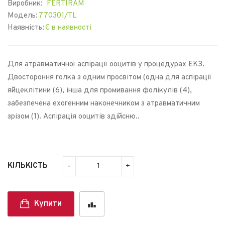
Виробник:
FERTIRAM
Модель:
770301/TL
Наявність:
Є в наявності
Для атравматичної аспірації ооцитів у процедурах ЕКЗ.
Двостороння голка з одним просвітом (одна для аспірації
яйцеклітини (6), інша для промивання фолікулів (4),
забезпечена ехогенним наконечником з атравматичним
зрізом (1). Аспірація ооцитів здійсню..
КІЛЬКІСТЬ
Купити