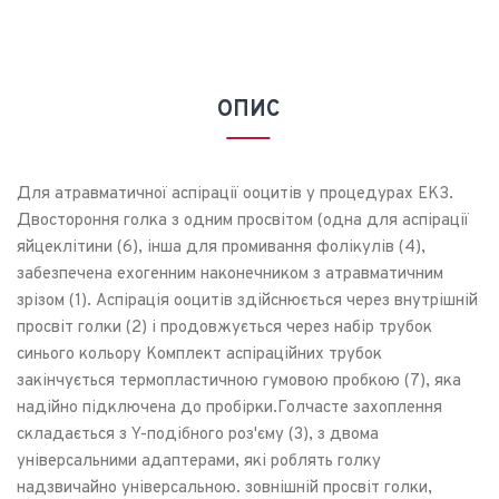
ОПИС
Для атравматичної аспірації ооцитів у процедурах ЕКЗ.
Двостороння голка з одним просвітом (одна для аспірації
яйцеклітини (6), інша для промивання фолікулів (4),
забезпечена ехогенним наконечником з атравматичним
зрізом (1). Аспірація ооцитів здійснюється через внутрішній
просвіт голки (2) і продовжується через набір трубок
синього кольору Комплект аспіраційних трубок
закінчується термопластичною гумовою пробкою (7), яка
надійно підключена до пробірки.Голчасте захоплення
складається з Y-подібного роз'єму (3), з двома
універсальними адаптерами, які роблять голку
надзвичайно універсальною. зовнішній просвіт голки,