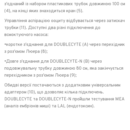
з'єднаний із набором пластикових трубок довжиною 100 см
(4), на кінці яких знаходиться кран (5).
Управління аспірацією ооциту відбувається через затискач
трубки (11). Доступні два різні підключення до
всмоктуючого насоса:
•коротке з'єднання для DOUBLECYTE (A) через перехідник
з роз'ємом Люера (8);
•Довге з'єднання для DOUBLECYTE-N (B) через
подовжувальну трубку довжиною 80 см, яка закінчується
перехідником з роз'ємом Люера (9);
Обидві версії постачаються з додатковим універсальним
адаптером (10), що дозволяє кілька підключень.
DOUBLECYTE та DOUBLECYTE-N пройшли тестування MEA
(аналіз ембріонів миші) та LAL (ендотоксин).